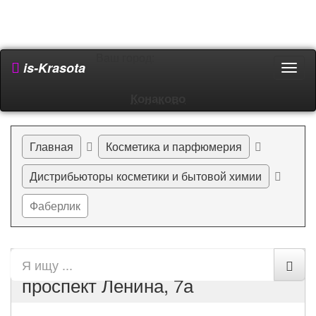
Ваш город:
is-Krasota
Пере
мен
Конаково
Главная
Косметика и парфюмерия
Дистрибьюторы косметики и бытовой химии
Фаберлик
Фаберлик в Конакове по адресу
проспект Ленина, 7а