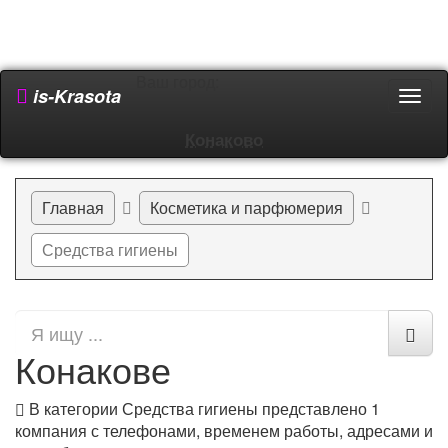
Ваш город:
is-Krasota
Пере
мен
Конаково
Главная
Косметика и парфюмерия
Средства гигиены
Средства гигиены в
Конакове
В категории Средства гигиены представлено
1
компания с телефонами, временем работы, адресами и