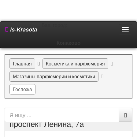
Ваш город:
is-Krasota
Пере
мен
Конаково
Главная
Косметика и парфюмерия
Магазины парфюмерии и косметики
Госпожа
Госпожа в Конакове по адресу
проспект Ленина, 7а